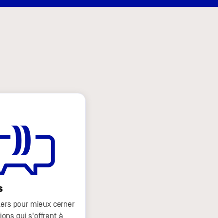
s
lers pour mieux cerner
ons qui s'offrent à