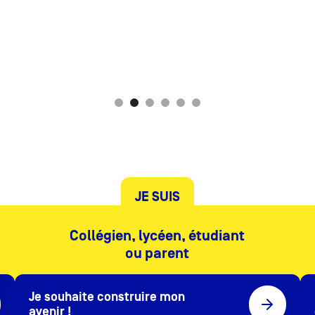
JE SUIS
Collégien, lycéen, étudiant
ou parent
Je souhaite construire mon
avenir !