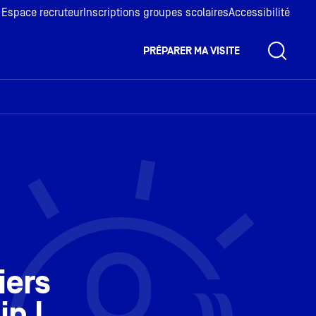
Espace recruteur
Inscriptions groupes scolaires
Accessibilité
PRÉPARER MA VISITE
iers
n !​