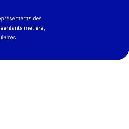
représentants des
ésentants métiers,
laires.